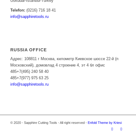
Üsküdar-İstanbul-Turkey
Telefon:
(0216) 716 18 41
info@sapphiretools.ru
RUSSIA OFFICE
Адрес: 108811 г Москва, километр Киевское шоссе 22-й (п
Московский), домовлад 4 строение 4, эт 4 бл офис
485+7(495) 240 58 40
485+7(977) 975 63 25
info@sapphiretools.ru
© 2020 - Sapphire Cutting Tools - All right reserved -
Enfold Theme by Kriesi