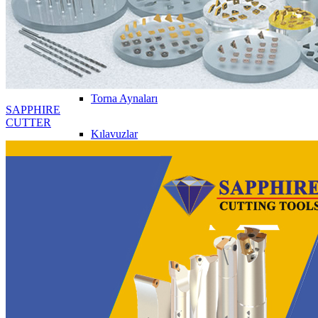
Sapphire Pro-X
Parmak Frezeler
Torna Aynaları
SAPPHIRE
CUTTER
Kılavuzlar
Tutucular
Mandrenler
Pensler
Matkaplar
Sapphire Carbide