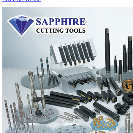
İç Çap Tornalama Katerleri
Şaftlı Taramalar
Finish Takımları
Frezeleme Takımları
Tarama Kafaları
Vidalı Taramalar
U-Driller
Katerler
Yedek Parçalar