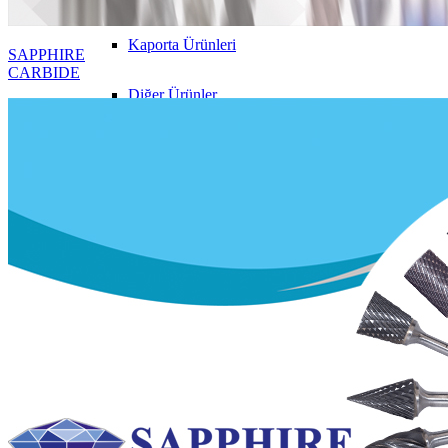
Kaporta Ürünleri
SAPPHIRE
CARBIDE
Diğer Ürünler
Sprey Boyalar
Sapphire Machine
MTE
Videolar
İletişim
Ara
Menu
Menu