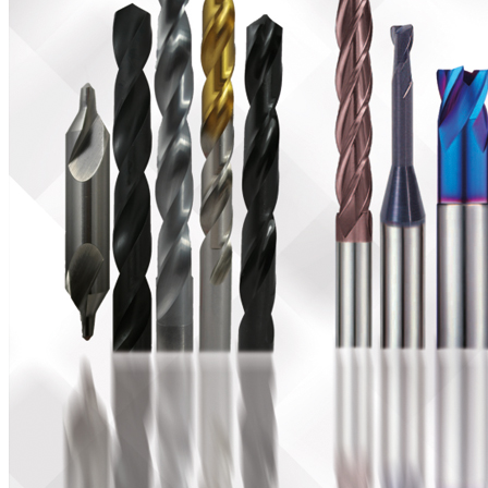
İş Güvenliği Ürünleri
Zımparalar
Araç Bakım Ürünleri
Boya Uygulama Ürünleri
Marin Ürünleri
Maskeleme Ürünleri
Mastik, Pütür ve İzolasyon Ürünleri
Mini Onarım Ürünleri
Plastik Tamir Ürünleri