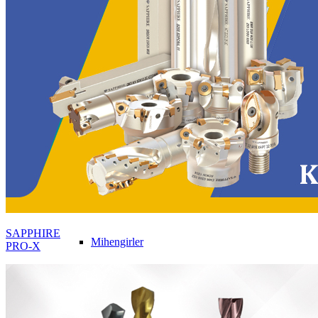
Silindirik
Tek Kanallı
Demir Dışı Malzemeler İçin
Taş Düzeltme Elması
Insize
Kumpaslar
SAPPHIRE
Mihengirler
PRO-X
Cetveller
3M