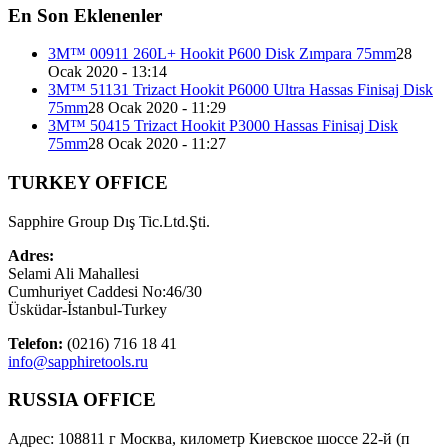
En Son Eklenenler
3M™ 00911 260L+ Hookit P600 Disk Zımpara 75mm
28
Ocak 2020 - 13:14
3M™ 51131 Trizact Hookit P6000 Ultra Hassas Finisaj Disk
75mm
28 Ocak 2020 - 11:29
3M™ 50415 Trizact Hookit P3000 Hassas Finisaj Disk
75mm
28 Ocak 2020 - 11:27
TURKEY OFFICE
Sapphire Group Dış Tic.Ltd.Şti.
Adres:
Selami Ali Mahallesi
Cumhuriyet Caddesi No:46/30
Üsküdar-İstanbul-Turkey
Telefon:
(0216) 716 18 41
info@sapphiretools.ru
RUSSIA OFFICE
Адрес: 108811 г Москва, километр Киевское шоссе 22-й (п