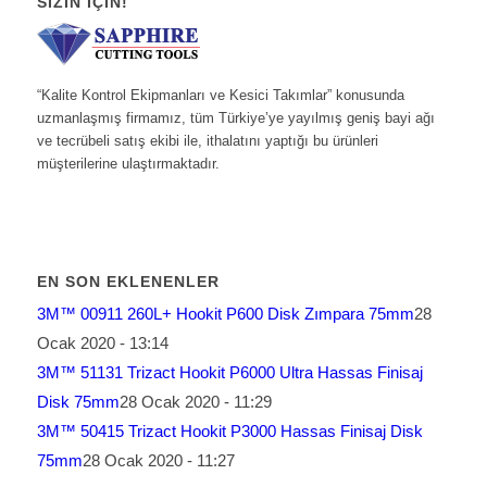
SIZIN İÇIN!
“Kalite Kontrol Ekipmanları ve Kesici Takımlar” konusunda
uzmanlaşmış firmamız, tüm Türkiye’ye yayılmış geniş bayi ağı
ve tecrübeli satış ekibi ile, ithalatını yaptığı bu ürünleri
müşterilerine ulaştırmaktadır.
EN SON EKLENENLER
3M™ 00911 260L+ Hookit P600 Disk Zımpara 75mm
28
Ocak 2020 - 13:14
3M™ 51131 Trizact Hookit P6000 Ultra Hassas Finisaj
Disk 75mm
28 Ocak 2020 - 11:29
3M™ 50415 Trizact Hookit P3000 Hassas Finisaj Disk
75mm
28 Ocak 2020 - 11:27