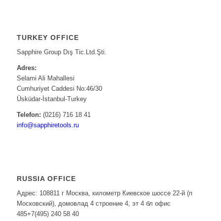
TURKEY OFFICE
Sapphire Group Dış Tic.Ltd.Şti.
Adres:
Selami Ali Mahallesi
Cumhuriyet Caddesi No:46/30
Üsküdar-İstanbul-Turkey
Telefon:
(0216) 716 18 41
info@sapphiretools.ru
RUSSIA OFFICE
Адрес: 108811 г Москва, километр Киевское шоссе 22-й (п
Московский), домовлад 4 строение 4, эт 4 бл офис
485+7(495) 240 58 40