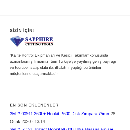
SIZIN İÇIN!
“Kalite Kontrol Ekipmanları ve Kesici Takımlar” konusunda
uzmanlaşmış firmamız, tüm Türkiye’ye yayılmış geniş bayi ağı
ve tecrübeli satış ekibi ile, ithalatını yaptığı bu ürünleri
müşterilerine ulaştırmaktadır.
EN SON EKLENENLER
3M™ 00911 260L+ Hookit P600 Disk Zımpara 75mm
28
Ocak 2020 - 13:14
3M™ 51131 Trizact Hookit P6000 Ultra Hassas Finisaj