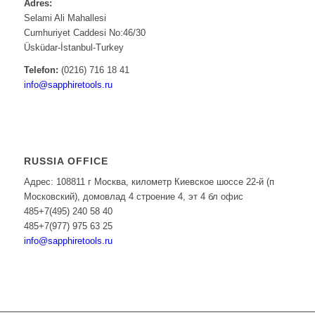
Adres:
Selami Ali Mahallesi
Cumhuriyet Caddesi No:46/30
Üsküdar-İstanbul-Turkey
Telefon:
(0216) 716 18 41
info@sapphiretools.ru
RUSSIA OFFICE
Адрес: 108811 г Москва, километр Киевское шоссе 22-й (п
Московский), домовлад 4 строение 4, эт 4 бл офис
485+7(495) 240 58 40
485+7(977) 975 63 25
info@sapphiretools.ru