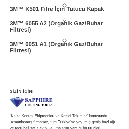
3M™ K501 Filre İçin Tutucu Kapak
3M™ 6055 A2 (Organik Gaz/Buhar
Filtresi)
3M™ 6051 A1 (Organik Gaz/Buhar
Filtresi)
SIZIN İÇIN!
“Kalite Kontrol Ekipmanları ve Kesici Takımlar” konusunda
uzmanlaşmış firmamız, tüm Türkiye’ye yayılmış geniş bayi ağı
ve tecrübeli satış ekibi ile, ithalatını yaptığı bu ürünleri