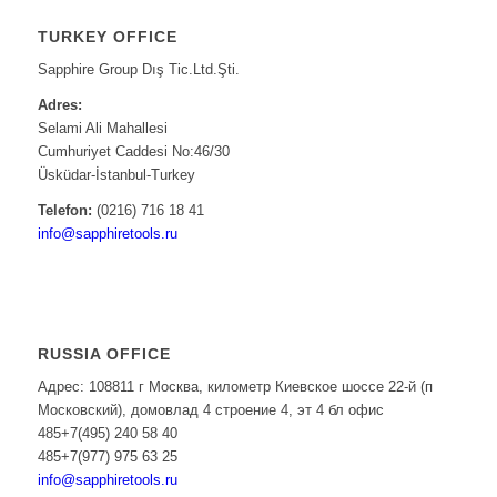
TURKEY OFFICE
Sapphire Group Dış Tic.Ltd.Şti.
Adres:
Selami Ali Mahallesi
Cumhuriyet Caddesi No:46/30
Üsküdar-İstanbul-Turkey
Telefon:
(0216) 716 18 41
info@sapphiretools.ru
RUSSIA OFFICE
Адрес: 108811 г Москва, километр Киевское шоссе 22-й (п
Московский), домовлад 4 строение 4, эт 4 бл офис
485+7(495) 240 58 40
485+7(977) 975 63 25
info@sapphiretools.ru