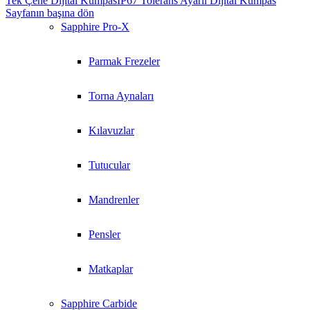
Tek Çene Dijital Kumpas
IP67 Tolerans Ayarlı Dijital Kumpas
Sayfanın başına dön
Sapphire Pro-X
Parmak Frezeler
Torna Aynaları
Kılavuzlar
Tutucular
Mandrenler
Pensler
Matkaplar
Sapphire Carbide