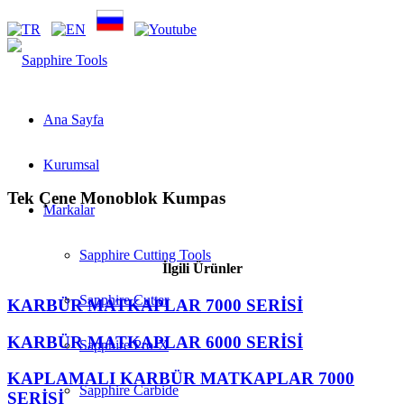
Ana Sayfa
Kurumsal
Tek Çene Monoblok Kumpas
Markalar
Sapphire Cutting Tools
İlgili Ürünler
Sapphire Cutter
KARBÜR MATKAPLAR 7000 SERİSİ
KARBÜR MATKAPLAR 6000 SERİSİ
Sapphire Pro-X
KAPLAMALI KARBÜR MATKAPLAR 7000
Sapphire Carbide
SERİSİ