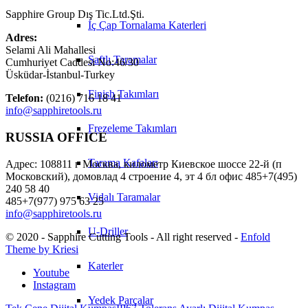
Sapphire Group Dış Tic.Ltd.Şti.
İç Çap Tornalama Katerleri
Adres:
Selami Ali Mahallesi
Şaftlı Taramalar
Cumhuriyet Caddesi No:46/30
Üsküdar-İstanbul-Turkey
Finish Takımları
Telefon:
(0216) 716 18 41
info@sapphiretools.ru
Frezeleme Takımları
RUSSIA OFFICE
Tarama Kafaları
Адрес: 108811 г Москва, километр Киевское шоссе 22-й (п
Московский), домовлад 4 строение 4, эт 4 бл офис 485+7(495)
240 58 40
Vidalı Taramalar
485+7(977) 975 63 25
info@sapphiretools.ru
U-Driller
© 2020 - Sapphire Cutting Tools - All right reserved -
Enfold
Theme by Kriesi
Katerler
Youtube
Instagram
Yedek Parçalar