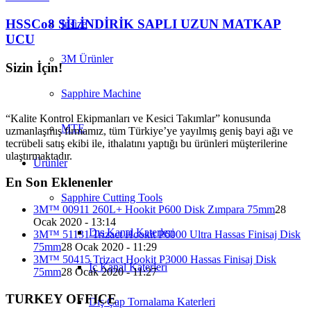
HSSCo8 SİLİNDİRİK SAPLI UZUN MATKAP
Insize
UCU
3M Ürünler
Sizin İçin!
Sapphire Machine
“Kalite Kontrol Ekipmanları ve Kesici Takımlar” konusunda
MTE
uzmanlaşmış firmamız, tüm Türkiye’ye yayılmış geniş bayi ağı ve
tecrübeli satış ekibi ile, ithalatını yaptığı bu ürünleri müşterilerine
ulaştırmaktadır.
Ürünler
En Son Eklenenler
Sapphire Cutting Tools
3M™ 00911 260L+ Hookit P600 Disk Zımpara 75mm
28
Ocak 2020 - 13:14
Dış Kanal Katerleri
3M™ 51131 Trizact Hookit P6000 Ultra Hassas Finisaj Disk
75mm
28 Ocak 2020 - 11:29
3M™ 50415 Trizact Hookit P3000 Hassas Finisaj Disk
İç Kanal Katerleri
75mm
28 Ocak 2020 - 11:27
TURKEY OFFICE
Dış Çap Tornalama Katerleri