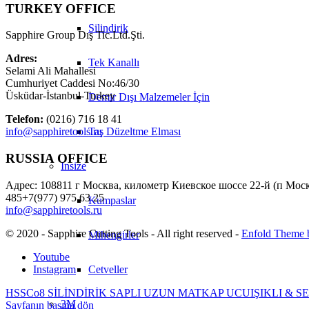
TURKEY OFFICE
Silindirik
Sapphire Group Dış Tic.Ltd.Şti.
Adres:
Tek Kanallı
Selami Ali Mahallesi
Cumhuriyet Caddesi No:46/30
Üsküdar-İstanbul-Turkey
Demir Dışı Malzemeler İçin
Telefon:
(0216) 716 18 41
Taş Düzeltme Elması
info@sapphiretools.ru
RUSSIA OFFICE
Insize
Адрес: 108811 г Москва, километр Киевское шоссе 22-й (п Моско
485+7(977) 975 63 25
Kumpaslar
info@sapphiretools.ru
© 2020 - Sapphire Cutting Tools - All right reserved -
Enfold Theme b
Mihengirler
Youtube
Instagram
Cetveller
HSSCo8 SİLİNDİRİK SAPLI UZUN MATKAP UCU
IŞIKLI & 
3M
Sayfanın başına dön