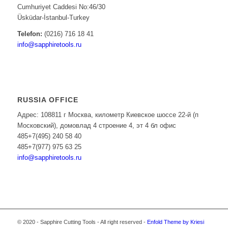
Cumhuriyet Caddesi No:46/30
Üsküdar-İstanbul-Turkey
Telefon:
(0216) 716 18 41
info@sapphiretools.ru
RUSSIA OFFICE
Адрес: 108811 г Москва, километр Киевское шоссе 22-й (п
Московский), домовлад 4 строение 4, эт 4 бл офис
485+7(495) 240 58 40
485+7(977) 975 63 25
info@sapphiretools.ru
© 2020 - Sapphire Cutting Tools - All right reserved -
Enfold Theme by Kriesi