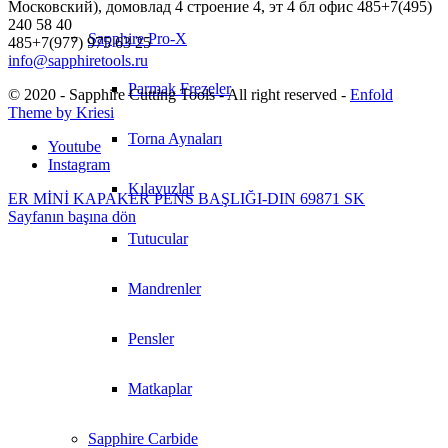
Московский), домовлад 4 строение 4, эт 4 бл офис 485+7(495)
240 58 40
Sapphire Pro-X
485+7(977) 975 63 25
info@sapphiretools.ru
Parmak Frezeler
© 2020 - Sapphire Cutting Tools - All right reserved -
Enfold
Theme by Kriesi
Torna Aynaları
Youtube
Instagram
Kılavuzlar
ER MİNİ KAPAK
ER PENS BAŞLIĞI-DIN 69871 SK
Sayfanın başına dön
Tutucular
Mandrenler
Pensler
Matkaplar
Sapphire Carbide