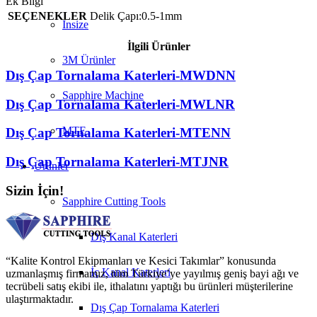
Ek Bilgi
SEÇENEKLER
Delik Çapı:0.5-1mm
Insize
İlgili Ürünler
3M Ürünler
Dış Çap Tornalama Katerleri-MWDNN
Sapphire Machine
Dış Çap Tornalama Katerleri-MWLNR
MTE
Dış Çap Tornalama Katerleri-MTENN
Dış Çap Tornalama Katerleri-MTJNR
Ürünler
Sizin İçin!
Sapphire Cutting Tools
Dış Kanal Katerleri
“Kalite Kontrol Ekipmanları ve Kesici Takımlar” konusunda
İç Kanal Katerleri
uzmanlaşmış firmamız, tüm Türkiye’ye yayılmış geniş bayi ağı ve
tecrübeli satış ekibi ile, ithalatını yaptığı bu ürünleri müşterilerine
ulaştırmaktadır.
Dış Çap Tornalama Katerleri