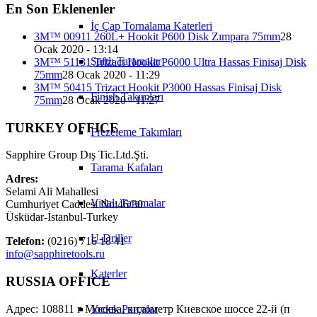
En Son Eklenenler
İç Çap Tornalama Katerleri
3M™ 00911 260L+ Hookit P600 Disk Zımpara 75mm
28
Ocak 2020 - 13:14
Şaftlı Taramalar
3M™ 51131 Trizact Hookit P6000 Ultra Hassas Finisaj Disk
75mm
28 Ocak 2020 - 11:29
3M™ 50415 Trizact Hookit P3000 Hassas Finisaj Disk
Finish Takımları
75mm
28 Ocak 2020 - 11:27
TURKEY OFFICE
Frezeleme Takımları
Sapphire Group Dış Tic.Ltd.Şti.
Tarama Kafaları
Adres:
Selami Ali Mahallesi
Vidalı Taramalar
Cumhuriyet Caddesi No:46/30
Üsküdar-İstanbul-Turkey
U-Driller
Telefon:
(0216) 716 18 41
info@sapphiretools.ru
Katerler
RUSSIA OFFICE
Адрес: 108811 г Москва, километр Киевское шоссе 22-й (п
Yedek Parçalar