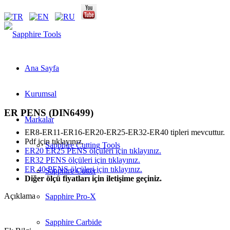
Ana Sayfa
Kurumsal
ER PENS (DIN6499)
Markalar
ER8-ER11-ER16-ER20-ER25-ER32-ER40 tipleri mevcuttur.
Pdf için tıklayınız.
Sapphire Cutting Tools
ER20 ER25 PENS ölçüleri için tıklayınız.
ER32 PENS ölçüleri için tıklayınız.
ER 40 PENS ölçüleri için tıklayınız.
Sapphire Cutter
Diğer ölçü fiyatları için iletişime geçiniz.
Açıklama
Sapphire Pro-X
Sapphire Carbide