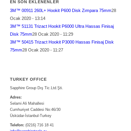
EN SON EKLENENLER
3M™ 00911 260L+ Hookit P600 Disk Zımpara 75mm
28
Ocak 2020 - 13:14
3M™ 51131 Trizact Hookit P6000 Ultra Hassas Finisaj
Disk 75mm
28 Ocak 2020 - 11:29
3M™ 50415 Trizact Hookit P3000 Hassas Finisaj Disk
75mm
28 Ocak 2020 - 11:27
TURKEY OFFICE
Sapphire Group Dış Tic.Ltd.Şti.
Adres:
Selami Ali Mahallesi
Cumhuriyet Caddesi No:46/30
Üsküdar-İstanbul-Turkey
Telefon:
(0216) 716 18 41