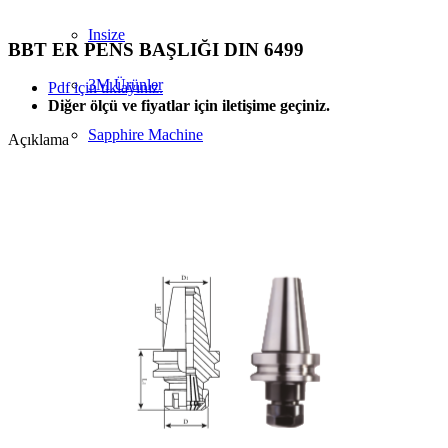
Insize
BBT ER PENS BAŞLIĞI DIN 6499
3M Ürünler
Pdf için tıklayınız.
Diğer ölçü ve fiyatlar için iletişime geçiniz.
Sapphire Machine
Açıklama
MTE
Ürünler
Sapphire Cutting Tools
Dış Kanal Katerleri
İç Kanal Katerleri
Dış Çap Tornalama Katerleri