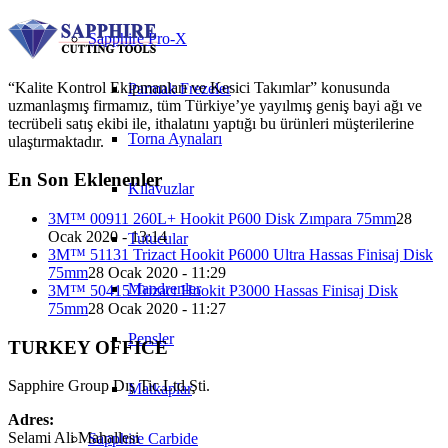
Sapphire Pro-X
“Kalite Kontrol Ekipmanları ve Kesici Takımlar” konusunda
Parmak Frezeler
uzmanlaşmış firmamız, tüm Türkiye’ye yayılmış geniş bayi ağı ve
tecrübeli satış ekibi ile, ithalatını yaptığı bu ürünleri müşterilerine
Torna Aynaları
ulaştırmaktadır.
En Son Eklenenler
Kılavuzlar
3M™ 00911 260L+ Hookit P600 Disk Zımpara 75mm
28
Ocak 2020 - 13:14
Tutucular
3M™ 51131 Trizact Hookit P6000 Ultra Hassas Finisaj Disk
75mm
28 Ocak 2020 - 11:29
Mandrenler
3M™ 50415 Trizact Hookit P3000 Hassas Finisaj Disk
75mm
28 Ocak 2020 - 11:27
Pensler
TURKEY OFFICE
Sapphire Group Dış Tic.Ltd.Şti.
Matkaplar
Adres:
Selami Ali Mahallesi
Sapphire Carbide