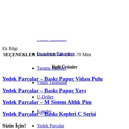
İç Çap Tornalama Katerleri
Şaftlı Taramalar
Finish Takımları
Ek Bilgi
Frezeleme Takımları
SEÇENEKLER
Model:BBT40-ER11-70 Mini
İlgili Ürünler
Tarama Kafaları
Yedek Parçalar – Baskı Papuç Vidası Pulu
Vidalı Taramalar
Yedek Parçalar – Baskı Papuç Yayı
U-Driller
Yedek Parçalar – M Sistem Altlık Pim
Katerler
Yedek Parçalar – Baskı Kepleri C Serisi
Sizin İçin!
Yedek Parçalar