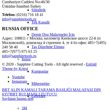
Cumhuriyet Caddesi No:46/30
Üsküdar-İstanbul-Turkey
Silindirik
Telefon:
(0216) 716 18 41
info@sapphiretools.ru
Tek Kanallı
RUSSIA OFFICE
Demir Dışı Malzemeler İçin
Адрес: 108811 г Москва, километр Киевское шоссе 22-й (п
Московский), домовлад 4 строение 4, эт 4 бл офис 485+7(495)
Taş Düzeltme Elması
240 58 40
485+7(977) 975 63 25
info@sapphiretools.ru
Insize
© 2020 - Sapphire Cutting Tools - All right reserved -
Enfold
Theme by Kriesi
Kumpaslar
Youtube
Instagram
Mihengirler
BBT ALIN KAMALI TARAMA BAŞLIĞI MALAFASI DIN
6357
BBT RULMANLI TUTUCU
Cetveller
Sayfanın başına dön
3M