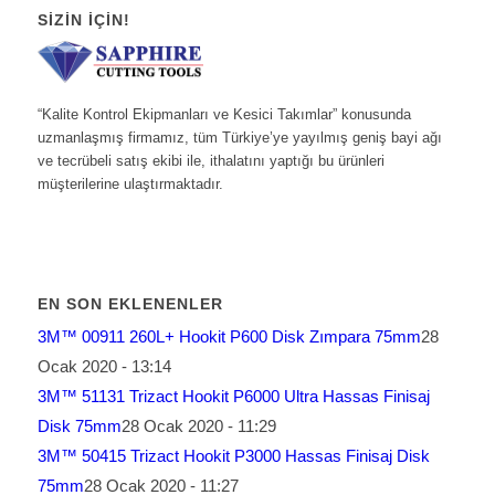
SIZIN İÇIN!
“Kalite Kontrol Ekipmanları ve Kesici Takımlar” konusunda
uzmanlaşmış firmamız, tüm Türkiye’ye yayılmış geniş bayi ağı
ve tecrübeli satış ekibi ile, ithalatını yaptığı bu ürünleri
müşterilerine ulaştırmaktadır.
EN SON EKLENENLER
3M™ 00911 260L+ Hookit P600 Disk Zımpara 75mm
28
Ocak 2020 - 13:14
3M™ 51131 Trizact Hookit P6000 Ultra Hassas Finisaj
Disk 75mm
28 Ocak 2020 - 11:29
3M™ 50415 Trizact Hookit P3000 Hassas Finisaj Disk
75mm
28 Ocak 2020 - 11:27