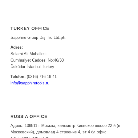
TURKEY OFFICE
Sapphire Group Dış Tic.Ltd.Şti.
Adres:
Selami Ali Mahallesi
Cumhuriyet Caddesi No:46/30
Üsküdar-İstanbul-Turkey
Telefon:
(0216) 716 18 41
info@sapphiretools.ru
RUSSIA OFFICE
Адрес: 108811 г Москва, километр Киевское шоссе 22-й (п
Московский), домовлад 4 строение 4, эт 4 бл офис