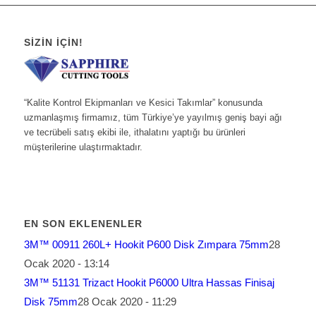
SIZIN İÇIN!
“Kalite Kontrol Ekipmanları ve Kesici Takımlar” konusunda
uzmanlaşmış firmamız, tüm Türkiye’ye yayılmış geniş bayi ağı
ve tecrübeli satış ekibi ile, ithalatını yaptığı bu ürünleri
müşterilerine ulaştırmaktadır.
EN SON EKLENENLER
3M™ 00911 260L+ Hookit P600 Disk Zımpara 75mm
28
Ocak 2020 - 13:14
3M™ 51131 Trizact Hookit P6000 Ultra Hassas Finisaj
Disk 75mm
28 Ocak 2020 - 11:29