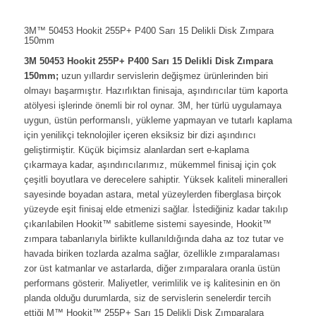
3M™ 50453 Hookit 255P+ P400 Sarı 15 Delikli Disk Zımpara
150mm
3M 50453 Hookit 255P+ P400 Sarı 15 Delikli Disk Zımpara
150mm;
uzun yıllardır servislerin değişmez ürünlerinden biri
olmayı başarmıştır. Hazırlıktan finisaja, aşındırıcılar tüm kaporta
atölyesi işlerinde önemli bir rol oynar. 3M, her türlü uygulamaya
uygun, üstün performanslı, yükleme yapmayan ve tutarlı kaplama
için yenilikçi teknolojiler içeren eksiksiz bir dizi aşındırıcı
geliştirmiştir. Küçük biçimsiz alanlardan sert e-kaplama
çıkarmaya kadar, aşındırıcılarımız, mükemmel finisaj için çok
çeşitli boyutlara ve derecelere sahiptir. Yüksek kaliteli mineralleri
sayesinde boyadan astara, metal yüzeylerden fiberglasa birçok
yüzeyde eşit finisaj elde etmenizi sağlar. İstediğiniz kadar takılıp
çıkarılabilen Hookit™ sabitleme sistemi sayesinde, Hookit™
zımpara tabanlarıyla birlikte kullanıldığında daha az toz tutar ve
havada biriken tozlarda azalma sağlar, özellikle zımparalaması
zor üst katmanlar ve astarlarda, diğer zımparalara oranla üstün
performans gösterir. Maliyetler, verimlilik ve iş kalitesinin en ön
planda olduğu durumlarda, siz de servislerin senelerdir tercih
ettiği M™ Hookit™ 255P+ Sarı 15 Delikli Disk Zımparalara