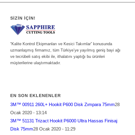
SIZIN İÇIN!
“Kalite Kontrol Ekipmanları ve Kesici Takımlar” konusunda
uzmanlaşmış firmamız, tüm Türkiye’ye yayılmış geniş bayi ağı
ve tecrübeli satış ekibi ile, ithalatını yaptığı bu ürünleri
müşterilerine ulaştırmaktadır.
EN SON EKLENENLER
3M™ 00911 260L+ Hookit P600 Disk Zımpara 75mm
28
Ocak 2020 - 13:14
3M™ 51131 Trizact Hookit P6000 Ultra Hassas Finisaj
Disk 75mm
28 Ocak 2020 - 11:29