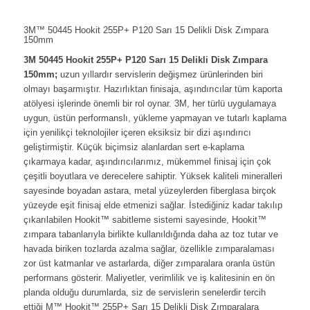
3M™ 50445 Hookit 255P+ P120 Sarı 15 Delikli Disk Zımpara
150mm
3M 50445 Hookit 255P+ P120 Sarı 15 Delikli Disk Zımpara
150mm;
uzun yıllardır servislerin değişmez ürünlerinden biri
olmayı başarmıştır. Hazırlıktan finisaja, aşındırıcılar tüm kaporta
atölyesi işlerinde önemli bir rol oynar. 3M, her türlü uygulamaya
uygun, üstün performanslı, yükleme yapmayan ve tutarlı kaplama
için yenilikçi teknolojiler içeren eksiksiz bir dizi aşındırıcı
geliştirmiştir. Küçük biçimsiz alanlardan sert e-kaplama
çıkarmaya kadar, aşındırıcılarımız, mükemmel finisaj için çok
çeşitli boyutlara ve derecelere sahiptir. Yüksek kaliteli mineralleri
sayesinde boyadan astara, metal yüzeylerden fiberglasa birçok
yüzeyde eşit finisaj elde etmenizi sağlar. İstediğiniz kadar takılıp
çıkarılabilen Hookit™ sabitleme sistemi sayesinde, Hookit™
zımpara tabanlarıyla birlikte kullanıldığında daha az toz tutar ve
havada biriken tozlarda azalma sağlar, özellikle zımparalaması
zor üst katmanlar ve astarlarda, diğer zımparalara oranla üstün
performans gösterir. Maliyetler, verimlilik ve iş kalitesinin en ön
planda olduğu durumlarda, siz de servislerin senelerdir tercih
ettiği M™ Hookit™ 255P+ Sarı 15 Delikli Disk Zımparalara