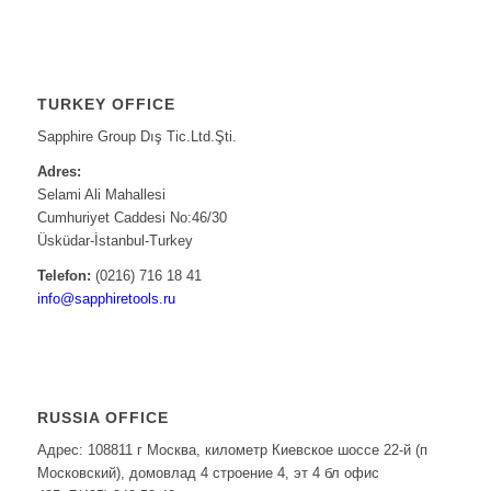
TURKEY OFFICE
Sapphire Group Dış Tic.Ltd.Şti.
Adres:
Selami Ali Mahallesi
Cumhuriyet Caddesi No:46/30
Üsküdar-İstanbul-Turkey
Telefon:
(0216) 716 18 41
info@sapphiretools.ru
RUSSIA OFFICE
Адрес: 108811 г Москва, километр Киевское шоссе 22-й (п
Московский), домовлад 4 строение 4, эт 4 бл офис