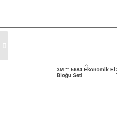
3M™ 50404 Boya Hazırlama ve
Saklama Kabı 1550ml
3M™ 5684 Ekonomik El
Bloğu Seti