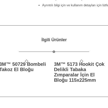
Ayrıntılı bilgi için ve kullanım detayları için lü
İlgili Ürünler
3M™ 50729 Bombeli
3M™ 5173 Hookit Çok
Takoz El Bloğu
Delikli Tabaka
Zımparalar İçin El
Bloğu 115x225mm