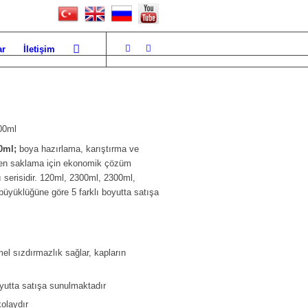
ar
İletişim
00ml
0ml;
boya hazırlama, karıştırma ve
den saklama için ekonomik çözüm
 serisidir. 120ml, 2300ml, 2300ml,
yüklüğüne göre 5 farklı boyutta satışa
l sızdırmazlık sağlar, kapların
yutta satışa sunulmaktadır
kolaydır