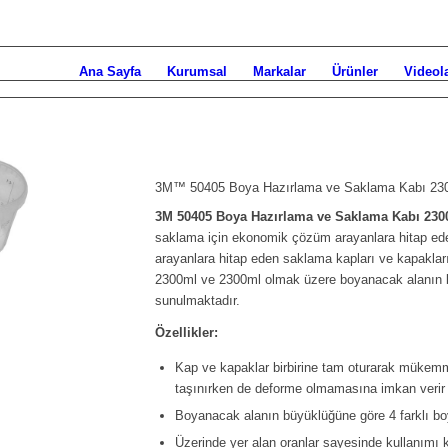
Ana Sayfa
Kurumsal
Markalar
Ürünler
Videol
3M™ 50405 Boya Hazırlama ve Saklama Kabı 23
3M 50405 Boya Hazırlama ve Saklama Kabı 230
saklama için ekonomik çözüm arayanlara hitap e
arayanlara hitap eden saklama kapları ve kapakları
2300ml ve 2300ml olmak üzere boyanacak alanın bü
sunulmaktadır.
Özellikler:
Kap ve kapaklar birbirine tam oturarak mükemme
taşınırken de deforme olmamasına imkan verir
Boyanacak alanın büyüklüğüne göre 4 farklı bo
Üzerinde yer alan oranlar sayesinde kullanımı 