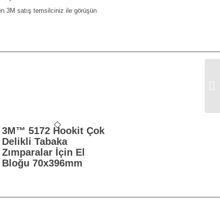
tfen 3M satış temsilciniz ile görüşün
3M
Sa
3M™ 5172 Hookit Çok
Delikli Tabaka
Zımparalar İçin El
Bloğu 70x396mm