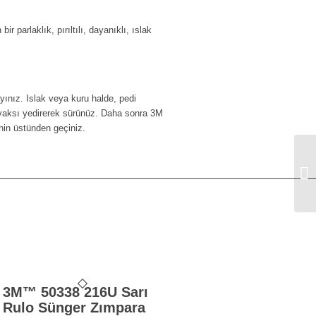
bir parlaklık, pırıltılı, dayanıklı, ıslak
ınız. Islak veya kuru halde, pedi
vaksı yedirerek sürünüz. Daha sonra 3M
nin üstünden geçiniz.
3M
3M™ 50338 216U Sarı
Rulo Sünger Zımpara