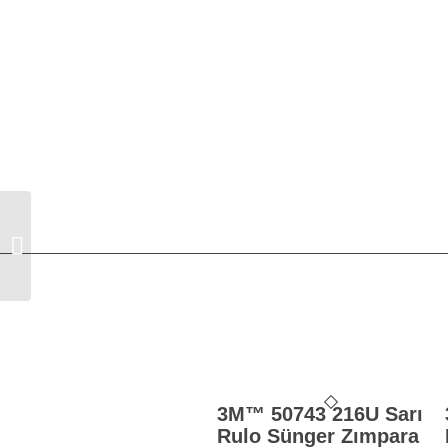
3M™ 39073 Far Yenileyici Kiti
3M™ 50743 216U Sarı
Rulo Sünger Zımpara