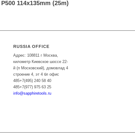
P500 114x135mm (25m)
RUSSIA OFFICE
Адрес: 108811 г Москва,
километр Киевское шоссе 22-
й (п Московский), домовлад 4
строение 4, эт 4 бл офис
485+7(495) 240 58 40
485+7(977) 975 63 25
info@sapphiretools.ru