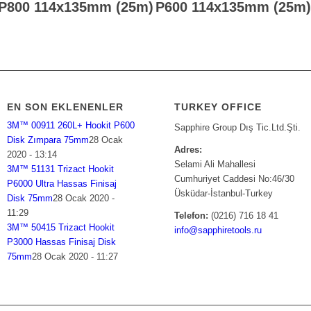
P800 114x135mm (25m)
P600 114x135mm (25m)
EN SON EKLENENLER
TURKEY OFFICE
3M™ 00911 260L+ Hookit P600
Sapphire Group Dış Tic.Ltd.Şti.
Disk Zımpara 75mm
28 Ocak
Adres:
2020 - 13:14
Selami Ali Mahallesi
3M™ 51131 Trizact Hookit
Cumhuriyet Caddesi No:46/30
P6000 Ultra Hassas Finisaj
Üsküdar-İstanbul-Turkey
Disk 75mm
28 Ocak 2020 -
11:29
Telefon:
(0216) 716 18 41
3M™ 50415 Trizact Hookit
info@sapphiretools.ru
P3000 Hassas Finisaj Disk
75mm
28 Ocak 2020 - 11:27