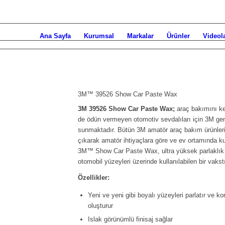
Ana Sayfa
Kurumsal
Markalar
Ürünler
Videol
3M™ 39526 Show Car Paste Wax
3M 39526 Show Car Paste Wax;
araç bakımını ke
de ödün vermeyen otomotiv sevdalıları için 3M geni
sunmaktadır. Bütün 3M amatör araç bakım ürünleri,
çıkarak amatör ihtiyaçlara göre ve ev ortamında ku
3M™ Show Car Paste Wax, ultra yüksek parlaklık v
otomobil yüzeyleri üzerinde kullanılabilen bir vakstı
Özellikler:
Yeni ve yeni gibi boyalı yüzeyleri parlatır ve koru
oluşturur
Islak görünümlü finisaj sağlar