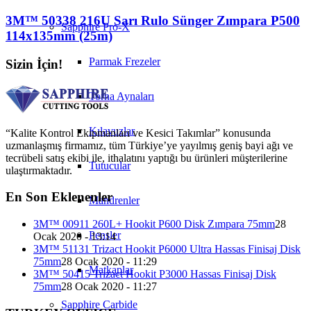
3M™ 50338 216U Sarı Rulo Sünger Zımpara P500
Sapphire Pro-X
114x135mm (25m)
Parmak Frezeler
Sizin İçin!
Torna Aynaları
Kılavuzlar
“Kalite Kontrol Ekipmanları ve Kesici Takımlar” konusunda
uzmanlaşmış firmamız, tüm Türkiye’ye yayılmış geniş bayi ağı ve
tecrübeli satış ekibi ile, ithalatını yaptığı bu ürünleri müşterilerine
Tutucular
ulaştırmaktadır.
En Son Eklenenler
Mandrenler
3M™ 00911 260L+ Hookit P600 Disk Zımpara 75mm
28
Pensler
Ocak 2020 - 13:14
3M™ 51131 Trizact Hookit P6000 Ultra Hassas Finisaj Disk
75mm
28 Ocak 2020 - 11:29
Matkaplar
3M™ 50415 Trizact Hookit P3000 Hassas Finisaj Disk
75mm
28 Ocak 2020 - 11:27
Sapphire Carbide