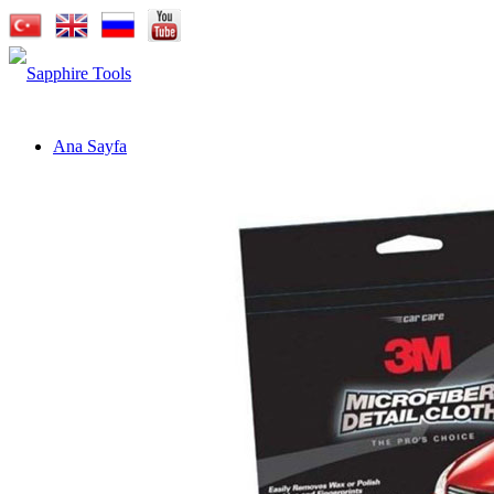
Ana Sayfa
Kurumsal
Markalar
Sapphire Cutting Tools
Sapphire Cutter
Sapphire Pro-X
Sapphire Carbide