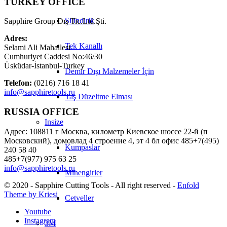
TURKEY OFFICE
Silindirik
Sapphire Group Dış Tic.Ltd.Şti.
Adres:
Tek Kanallı
Selami Ali Mahallesi
Cumhuriyet Caddesi No:46/30
Üsküdar-İstanbul-Turkey
Demir Dışı Malzemeler İçin
Telefon:
(0216) 716 18 41
info@sapphiretools.ru
Taş Düzeltme Elması
RUSSIA OFFICE
Insize
Адрес: 108811 г Москва, километр Киевское шоссе 22-й (п
Московский), домовлад 4 строение 4, эт 4 бл офис 485+7(495)
Kumpaslar
240 58 40
485+7(977) 975 63 25
info@sapphiretools.ru
Mihengirler
© 2020 - Sapphire Cutting Tools - All right reserved -
Enfold
Theme by Kriesi
Cetveller
Youtube
Instagram
3M