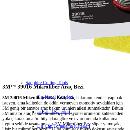
Insize
3M Ürünler
Sapphire Machine
MTE
Ürünler
Sapphire Cutting Tools
3M™ 39016 Mikrofiber Araç Bezi
Dış Kanal Katerleri
3M 39016 Mikrofiber Araç Bezi;
araç bakımını kendisi yapmak
isteyen, ama kaliteden de ödün vermeyen otomotiv sevdalıları için
3M geniş bir amatör araç bakım ürünleri ailesi sunmaktadır. Bütün
İç Kanal Katerleri
3M amatör araç bakım ürünleri, profesyonel ürünlerin kalitesinden
yola çıkarak amatör ihtiyaçlara göre ve ev ortamında kullanıma
uygun şekilde tasarlanmıştır. 3M Mikrofiber Bez süper yumuşak,
Dış Çap Tornalama Katerleri
lifsiz bir mikrofiber bezdir. Ultra yumuşak mikro dokusu sayesinde