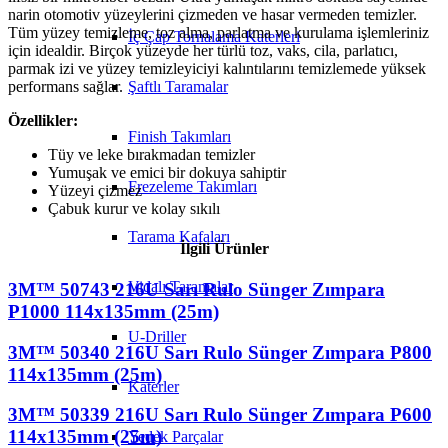
narin otomotiv yüzeylerini çizmeden ve hasar vermeden temizler.
Tüm yüzey temizleme, toz alma, parlatma ve kurulama işlemleriniz
İç Çap Tornalama Katerleri
için idealdir. Birçok yüzeyde her türlü toz, vaks, cila, parlatıcı,
parmak izi ve yüzey temizleyiciyi kalıntılarını temizlemede yüksek
Şaftlı Taramalar
performans sağlar.
Özellikler:
Finish Takımları
Tüy ve leke bırakmadan temizler
Yumuşak ve emici bir dokuya sahiptir
Frezeleme Takımları
Yüzeyi çizmez
Çabuk kurur ve kolay sıkılı
Tarama Kafaları
İlgili Ürünler
Vidalı Taramalar
3M™ 50743 216U Sarı Rulo Sünger Zımpara
P1000 114x135mm (25m)
U-Driller
3M™ 50340 216U Sarı Rulo Sünger Zımpara P800
114x135mm (25m)
Katerler
3M™ 50339 216U Sarı Rulo Sünger Zımpara P600
114x135mm (25m)
Yedek Parçalar