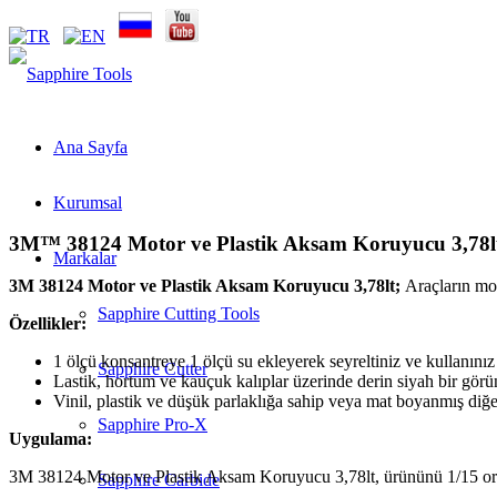
Ana Sayfa
Kurumsal
3M™ 38124 Motor ve Plastik Aksam Koruyucu 3,78l
Markalar
3M 38124 Motor ve Plastik Aksam Koruyucu 3,78lt;
Araçların mot
Sapphire Cutting Tools
Özellikler:
1 ölçü konsantreye 1 ölçü su ekleyerek seyreltiniz ve kullanınız
Sapphire Cutter
Lastik, hortum ve kauçuk kalıplar üzerinde derin siyah bir gör
Vinil, plastik ve düşük parlaklığa sahip veya mat boyanmış di
Sapphire Pro-X
Uygulama:
3M 38124 Motor ve Plastik Aksam Koruyucu 3,78lt, ürününü 1/15 oranı
Sapphire Carbide