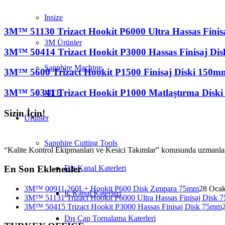
Insize
3M™ 51130 Trizact Hookit P6000 Ultra Hassas Fini
3M Ürünler
3M™ 50414 Trizact Hookit P3000 Hassas Finisaj Di
Sapphire Machine
3M™ 5600 Trizact Hookit P1500 Finisaj Diski 150m
3M™ 50341 Trizact Hookit P1000 Matlaştırma Disk
MTE
Sizin İçin!
Ürünler
Sapphire Cutting Tools
“Kalite Kontrol Ekipmanları ve Kesici Takımlar” konusunda uzmanlaşmış 
Dış Kanal Katerleri
En Son Eklenenler
3M™ 00911 260L+ Hookit P600 Disk Zımpara 75mm
28 Ocak
İç Kanal Katerleri
3M™ 51131 Trizact Hookit P6000 Ultra Hassas Finisaj Disk
3M™ 50415 Trizact Hookit P3000 Hassas Finisaj Disk 75mm
Dış Çap Tornalama Katerleri