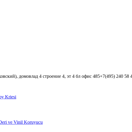
вский), домовлад 4 строение 4, эт 4 бл офис 485+7(495) 240 58 
y Kriesi
eri ve Vinil Koruyucu