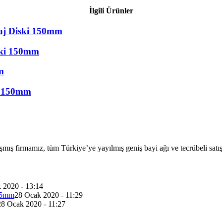
İlgili Ürünler
saj Diski 150mm
ski 150mm
m
i 150mm
firmamız, tüm Türkiye’ye yayılmış geniş bayi ağı ve tecrübeli satış ekib
 2020 - 13:14
 75mm
28 Ocak 2020 - 11:29
28 Ocak 2020 - 11:27