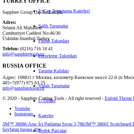
TURKEY OFFICE
İç Çap Tornalama Katerleri
Sapphire Group Dış Tic.Ltd.Şti.
Adres:
Şaftlı Taramalar
Selami Ali Mahallesi
Cumhuriyet Caddesi No:46/30
Üsküdar-İstanbul-Turkey
Finish Takımları
Telefon:
(0216) 716 18 41
info@sapphiretools.ru
Frezeleme Takımları
RUSSIA OFFICE
Tarama Kafaları
Адрес: 108811 г Москва, километр Киевское шоссе 22-й (п Моско
485+7(977) 975 63 25
Vidalı Taramalar
info@sapphiretools.ru
© 2020 - Sapphire Cutting Tools - All right reserved -
Enfold Theme b
U-Driller
Youtube
Instagram
Katerler
3M™ 38086 Araç İçi Parlatma Sıvısı 3,78lt
3M™ 38601 Scotchgard D
Sayfanın başına dön
Yedek Parçalar