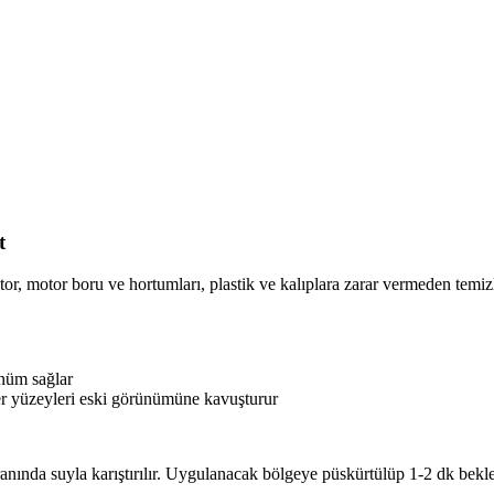
t
or, motor boru ve hortumları, plastik ve kalıplara zarar vermeden temiz
ünüm sağlar
ğer yüzeyleri eski görünümüne kavuşturur
nda suyla karıştırılır. Uygulanacak bölgeye püskürtülüp 1-2 dk bekley