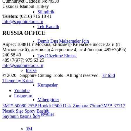
Cumhuriyet Caddesi No:46/30
Üsküdar-İstanbul-Turkey
Silindirik
Telefon:
(0216) 716 18 41
info@sapphiretools.ru
Tek Kanallı
RUSSIA OFFICE
Demir Dışı Malzemeler İçin
Адрес: 108811 г Москва, километр Киевское шоссе 22-й (п
Московский), домовлад 4 строение 4, эт 4 бл офис 485+7(495)
240 58 40
Taş Düzeltme Elması
485+7(977) 975 63 25
info@sapphiretools.ru
Insize
© 2020 - Sapphire Cutting Tools - All right reserved -
Enfold
Theme by Kriesi
Kumpaslar
Youtube
Instagram
Mihengirler
3M™ 50080 255P Hookit P500 Disk Zımpara 75mm
3M™ 37717
Plastik Şişe Sprey Başlığı
Cetveller
Sayfanın başına dön
3M