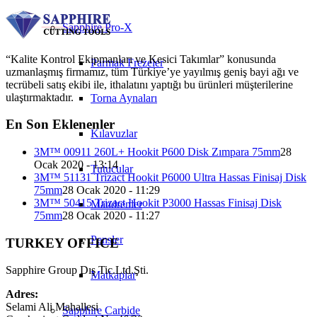
Sapphire Pro-X
“Kalite Kontrol Ekipmanları ve Kesici Takımlar” konusunda
Parmak Frezeler
uzmanlaşmış firmamız, tüm Türkiye’ye yayılmış geniş bayi ağı ve
tecrübeli satış ekibi ile, ithalatını yaptığı bu ürünleri müşterilerine
ulaştırmaktadır.
Torna Aynaları
En Son Eklenenler
Kılavuzlar
3M™ 00911 260L+ Hookit P600 Disk Zımpara 75mm
28
Ocak 2020 - 13:14
Tutucular
3M™ 51131 Trizact Hookit P6000 Ultra Hassas Finisaj Disk
75mm
28 Ocak 2020 - 11:29
3M™ 50415 Trizact Hookit P3000 Hassas Finisaj Disk
Mandrenler
75mm
28 Ocak 2020 - 11:27
Pensler
TURKEY OFFICE
Sapphire Group Dış Tic.Ltd.Şti.
Matkaplar
Adres:
Selami Ali Mahallesi
Sapphire Carbide