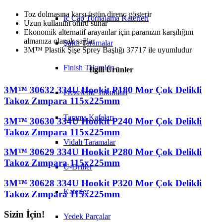
Toz dolmasına karşı üstün direnç gösterir
İç Çap Tornalama Katerleri
Uzun kullanım ömrü sunar
Ekonomik alternatif arayanlar için paranızın karşılığını
almanıza olanak sağlar
Şaftlı Taramalar
3M™ Plastik Şişe Sprey Başlığı 37717 ile uyumludur
Finish Takımları
İlgili Ürünler
3M™ 30632 334U Hookit P180 Mor Çok Delikli
Frezeleme Takımları
Takoz Zımpara 115x225mm
Tarama Kafaları
3M™ 30630 334U Hookit P240 Mor Çok Delikli
Takoz Zımpara 115x225mm
Vidalı Taramalar
3M™ 30629 334U Hookit P280 Mor Çok Delikli
Takoz Zımpara 115x225mm
U-Driller
3M™ 30628 334U Hookit P320 Mor Çok Delikli
Katerler
Takoz Zımpara 115x225mm
Sizin İçin!
Yedek Parçalar