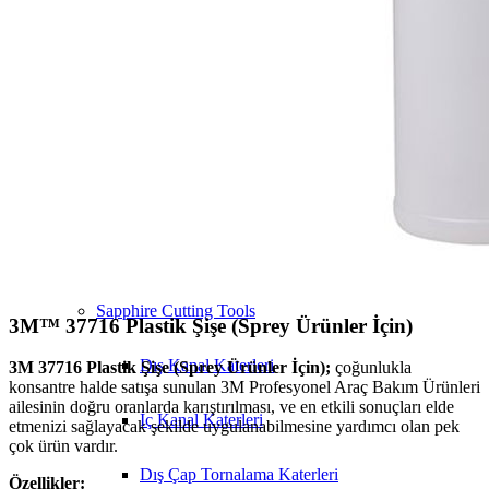
Insize
3M Ürünler
Sapphire Machine
MTE
Ürünler
Sapphire Cutting Tools
3M™ 37716 Plastik Şişe (Sprey Ürünler İçin)
Dış Kanal Katerleri
3M 37716 Plastik Şişe (Sprey Ürünler İçin);
çoğunlukla
konsantre halde satışa sunulan 3M Profesyonel Araç Bakım Ürünleri
ailesinin doğru oranlarda karıştırılması, ve en etkili sonuçları elde
İç Kanal Katerleri
etmenizi sağlayacak şekilde uygulanabilmesine yardımcı olan pek
çok ürün vardır.
Dış Çap Tornalama Katerleri
Özellikler: