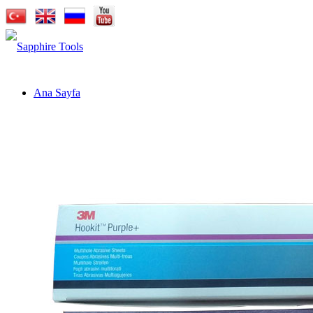
Ana Sayfa
Kurumsal
Markalar
Sapphire Cutting Tools
Sapphire Cutter
Sapphire Pro-X
Sapphire Carbide