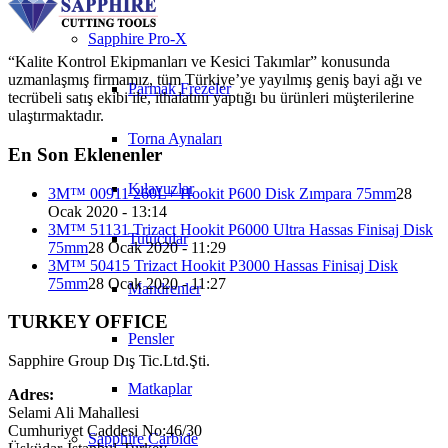
Sapphire Pro-X
“Kalite Kontrol Ekipmanları ve Kesici Takımlar” konusunda
uzmanlaşmış firmamız, tüm Türkiye’ye yayılmış geniş bayi ağı ve
Parmak Frezeler
tecrübeli satış ekibi ile, ithalatını yaptığı bu ürünleri müşterilerine
ulaştırmaktadır.
Torna Aynaları
En Son Eklenenler
Kılavuzlar
3M™ 00911 260L+ Hookit P600 Disk Zımpara 75mm
28
Ocak 2020 - 13:14
3M™ 51131 Trizact Hookit P6000 Ultra Hassas Finisaj Disk
Tutucular
75mm
28 Ocak 2020 - 11:29
3M™ 50415 Trizact Hookit P3000 Hassas Finisaj Disk
75mm
28 Ocak 2020 - 11:27
Mandrenler
TURKEY OFFICE
Pensler
Sapphire Group Dış Tic.Ltd.Şti.
Matkaplar
Adres:
Selami Ali Mahallesi
Cumhuriyet Caddesi No:46/30
Sapphire Carbide