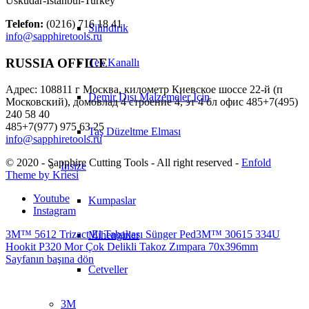
Üsküdar-İstanbul-Turkey
Telefon:
(0216) 716 18 41
Silindirik
info@sapphiretools.ru
RUSSIA OFFICE
Tek Kanallı
Адрес: 108811 г Москва, километр Киевское шоссе 22-й (п
Demir Dışı Malzemeler İçin
Московский), домовлад 4 строение 4, эт 4 бл офис 485+7(495)
240 58 40
485+7(977) 975 63 25
Taş Düzeltme Elması
info@sapphiretools.ru
© 2020 - Sapphire Cutting Tools - All right reserved -
Enfold
Insize
Theme by Kriesi
Youtube
Kumpaslar
Instagram
3M™ 5612 Trizact El Tabakası Sünger Ped
3M™ 30615 334U
Mihengirler
Hookit P320 Mor Çok Delikli Takoz Zımpara 70x396mm
Sayfanın başına dön
Cetveller
3M