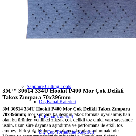
Insize
3M Ürünler
Sapphire Machine
MTE
Ürünler
Sapphire Cutting Tools
3M™ 30614 334U Hookit P400 Mor Çok Delikli
Takoz Zımpara 70x396mm
Dış Kanal Katerleri
3M 30614 334U Hookit P400 Mor Çok Delikli Takoz Zımpara
70x396mm;
mor zımpara kalitesinin takoz formata uyarlanmış hali
İç Kanal Katerleri
olan bu ürünler, yenilikçi zikzak çok delikli toz emici yapı sayesinde
üstün, uzun süre dayanan aşındırma ve performans ile etkili toz
emmeyi birleştirir. Kalın – orta derece kumları bulunmaktadır.
Dış Çap Tornalama Katerleri