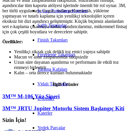
Macun ve astar zımparasında rakipsizdir. Hazırlıktan finisaja,
aşındırıcılar tüm kaporta atölyesi işlerinde önemli bir rol oynar. 3M,
İç Çap Tornalama Katerleri
her türlü uygulamaya uygun, üstün performanslı, yükleme
yapmayan ve tutarlı kaplama için yenilikçi teknolojiler içeren
eksiksiz bir dizi aşındırıcı geliştirmiştir. Küçük biçimsiz alanlardan
Şaftlı Taramalar
sert e-kaplama çıkarmaya kadar, aşındırıcılarımız, mükemmel finisaj
için çok çeşitli boyutlara ve derecelere sahiptir.
Finish Takımları
Özellikler:
Yenilikçi zikzak çok delikli toz emici yapıya sahiptir
Frezeleme Takımları
Macun ve astar zımparasında rakipsizdir
Uzun süre dayanan aşındırma ve performans ile etkili toz
emmeyi birleştirir
Tarama Kafaları
Kalın – orta derece kumları bulunmaktadır
Vidalı Taramalar
İlgili Ürünler
3M™ M-106 Yüz Siperi
U-Driller
3M™ JRTU Jupiter Motorlu Sistem Başlangıç Kiti
Katerler
Sizin İçin!
Yedek Parçalar