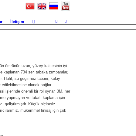
ar
İletişim
ün ömrünün uzun, yüzey kalitesinin iyi
rle kaplanan 734 seri tabaka zımparalar,
r. Hafif, su geçirmez tabanı, kolay
de edilebilmesine olanak sağlar.
esi işlerinde önemli bir rol oynar. 3M, her
eme yapmayan ve tutarlı kaplama için
rıcı geliştirmiştir. Küçük biçimsiz
rıcılarımız, mükemmel finisaj için çok