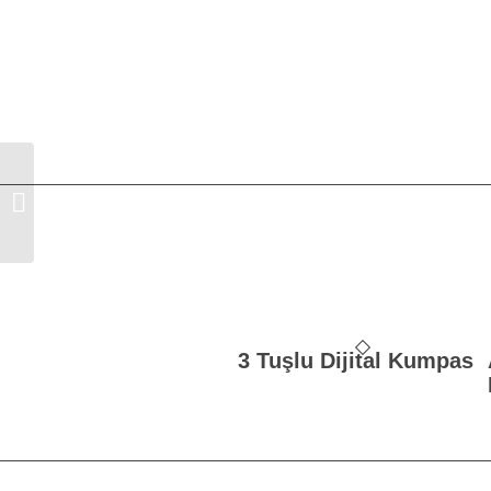
3M™ 1975 734 Su Zımparası P400
230x280mm
3 Tuşlu Dijital Kumpas