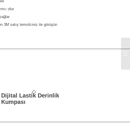
lir
ımcı olur
 sağlar
tfen 3M satış temsilciniz ile görüşün
3M
2
Dijital Lastik Derinlik
Kumpası