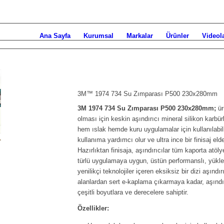
Ana Sayfa
Kurumsal
Markalar
Ürünler
Videol
3M™ 1974 734 Su Zımparası P500 230x280mm
3M 1974 734 Su Zımparası P500 230x280mm;
ür
olması için keskin aşındırıcı mineral silikon karbü
hem ıslak hemde kuru uygulamalar için kullanılabili
kullanıma yardımcı olur ve ultra ince bir finisaj el
Hazırlıktan finisaja, aşındırıcılar tüm kaporta atöly
türlü uygulamaya uygun, üstün performanslı, yükl
yenilikçi teknolojiler içeren eksiksiz bir dizi aşındı
alanlardan sert e-kaplama çıkarmaya kadar, aşındı
çeşitli boyutlara ve derecelere sahiptir.
Özellikler: