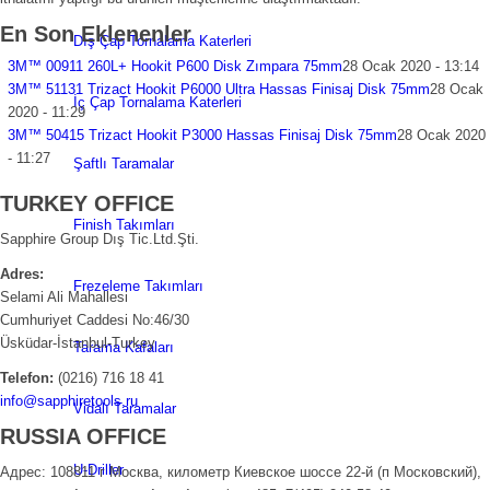
En Son Eklenenler
Dış Çap Tornalama Katerleri
3M™ 00911 260L+ Hookit P600 Disk Zımpara 75mm
28 Ocak 2020 - 13:14
3M™ 51131 Trizact Hookit P6000 Ultra Hassas Finisaj Disk 75mm
28 Ocak
İç Çap Tornalama Katerleri
2020 - 11:29
3M™ 50415 Trizact Hookit P3000 Hassas Finisaj Disk 75mm
28 Ocak 2020
- 11:27
Şaftlı Taramalar
TURKEY OFFICE
Finish Takımları
Sapphire Group Dış Tic.Ltd.Şti.
Adres:
Frezeleme Takımları
Selami Ali Mahallesi
Cumhuriyet Caddesi No:46/30
Üsküdar-İstanbul-Turkey
Tarama Kafaları
Telefon:
(0216) 716 18 41
info@sapphiretools.ru
Vidalı Taramalar
RUSSIA OFFICE
U-Driller
Адрес: 108811 г Москва, километр Киевское шоссе 22-й (п Московский),