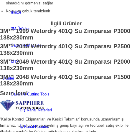
olmadığını görmenizi sağlar
Kolay ve çabuk temizlenir
Insize
İlgili Ürünler
3M Ürünler
3M™ 1999 Wetordry 401Q Su Zımparası P3000
138x230mm
Sapphire Machine
3M™ 2045 Wetordry 401Q Su Zımparası P2500
138x230mm
3M™ 2049 Wetordry 401Q Su Zımparası P2000
MTE
138x230mm
3M™ 2048 Wetordry 401Q Su Zımparası P1500
Ürünler
138x230mm
Sizin İçin!
Sapphire Cutting Tools
Dış Kanal Katerleri
“Kalite Kontrol Ekipmanları ve Kesici Takımlar” konusunda uzmanlaşmış
firmamız, tüm Türkiye’ye yayılmış geniş bayi ağı ve tecrübeli satış ekibi ile,
İç Kanal Katerleri
ithalatını yaptığı bu ürünleri müşterilerine ulaştırmaktadır.