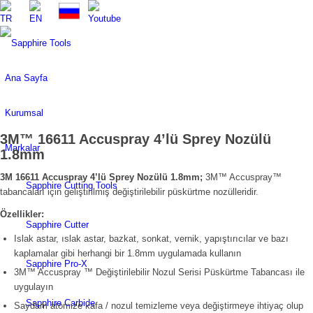
Ana Sayfa
Kurumsal
3M™ 16611 Accuspray 4’lü Sprey Nozülü
Markalar
1.8mm
3M 16611 Accuspray 4’lü Sprey Nozülü 1.8mm;
3M™ Accuspray™
Sapphire Cutting Tools
tabancaları için geliştirilmiş değiştirilebilir püskürtme nozülleridir.
Özellikler:
Sapphire Cutter
Islak astar, ıslak astar, bazkat, sonkat, vernik, yapıştırıcılar ve bazı
kaplamalar gibi herhangi bir 1.8mm uygulamada kullanın
Sapphire Pro-X
3M™ Accuspray ™ Değiştirilebilir Nozul Serisi Püskürtme Tabancası ile
uygulayın
Sapphire Carbide
Saydam atomize kafa / nozul temizleme veya değiştirmeye ihtiyaç olup