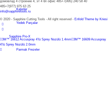
домовлад 4 строение 4, эт 4 бл офис 485+7(495) 240 58 40
485+7(977) 975 63 25
Katerler
info@sapphiretools.ru
© 2020 - Sapphire Cutting Tools - All right reserved -
Enfold Theme by Kriesi
Yedek Parçalar
Sapphire Pro-X
3M™ 16612 Accuspray 4’lü Sprey Nozülü 1.4mm
3M™ 16609 Accuspray
4’lü Sprey Nozülü 2.0mm
Parmak Frezeler
Torna Aynaları
Kılavuzlar
Tutucular
Mandrenler