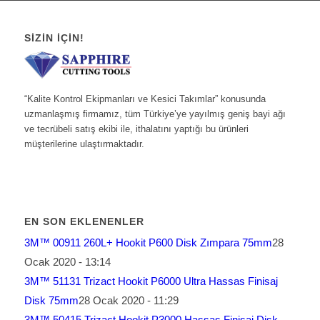
SIZIN İÇIN!
“Kalite Kontrol Ekipmanları ve Kesici Takımlar” konusunda
uzmanlaşmış firmamız, tüm Türkiye’ye yayılmış geniş bayi ağı
ve tecrübeli satış ekibi ile, ithalatını yaptığı bu ürünleri
müşterilerine ulaştırmaktadır.
EN SON EKLENENLER
3M™ 00911 260L+ Hookit P600 Disk Zımpara 75mm
28
Ocak 2020 - 13:14
3M™ 51131 Trizact Hookit P6000 Ultra Hassas Finisaj
Disk 75mm
28 Ocak 2020 - 11:29
3M™ 50415 Trizact Hookit P3000 Hassas Finisaj Disk