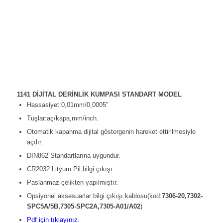
1141 DİJİTAL DERİNLİK KUMPASI STANDART MODEL
Hassasiyet:0,01mm/0,0005″
Tuşlar:aç/kapa,mm/inch.
Otomatik kapanma dijital göstergenin hareket ettirilmesiyle
açılır.
DIN862 Standartlarına uygundur.
CR2032 Lityum Pil,bilgi çıkışı
Paslanmaz çelikten yapılmıştır.
Opsiyonel aksesuarlar:bilgi çıkışı kablosu(kod:
7306-20,7302-
SPC5A/5B,7305-SPC2A,7305-A01/A02
)
Pdf için tıklayınız.