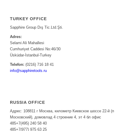
TURKEY OFFICE
Sapphire Group Dış Tic.Ltd.Şti.
Adres:
Selami Ali Mahallesi
Cumhuriyet Caddesi No:46/30
Üsküdar-İstanbul-Turkey
Telefon:
(0216) 716 18 41
info@sapphiretools.ru
RUSSIA OFFICE
Адрес: 108811 г Москва, километр Киевское шоссе 22-й (п
Московский), домовлад 4 строение 4, эт 4 бл офис
485+7(495) 240 58 40
485+7(977) 975 63 25